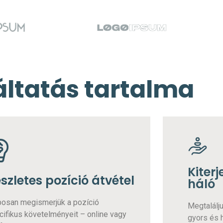
áltatás tartalma
Kiter
szletes pozíció átvétel
háló
posan megismerjük a pozíció
Megtalálju
cifikus követelményeit – online vagy
gyors és 