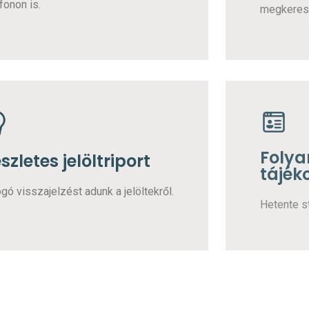
fonon is.
megkeres
Foly
szletes jelöltriport
tájék
gó visszajelzést adunk a jelöltekről.
Hetente st