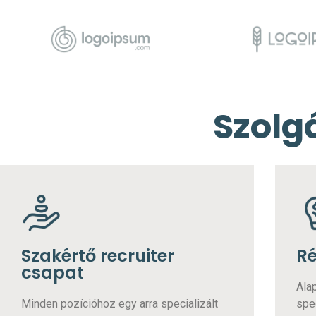
Szolg
Szakértő recruiter
Ré
csapat
Ala
Minden pozícióhoz egy arra specializált
spe