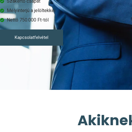
Szakértő csapat
Mélyinterjú a jelöltekkel
Nettó 750.000 Ft-tól
Kapcsolatfelvétel
Akikne