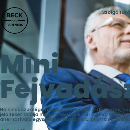
Szolgáltatá
Mini
Fejvadás
Ha nincs szüksége tömeges toborzásra, de fontos, ho
jelölteket találja meg, mi segítünk elérni őket. A fejv
alternatívája egyszerűbb pozíciókra, profi kiválasztás