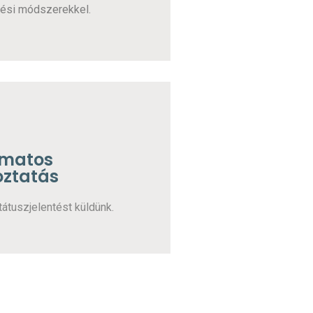
ési módszerekkel.
amatos
oztatás
átuszjelentést küldünk.