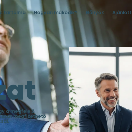
s tartalma
Hogyan működik?
Előnyök
Ajánlott
zat
gy a megfelelő
adászat megfizethető
sal.