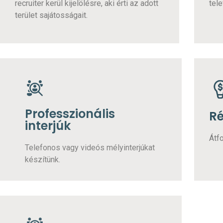
recruiter kerül kijelölésre, aki érti az adott
tele
terület sajátosságait.
Professzionális
Ré
interjúk
Átfo
Telefonos vagy videós mélyinterjúkat
készítünk.