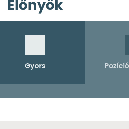
Előnyök
Gyors
Pozíci