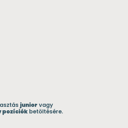
álasztás
junior
vagy
 pozíciók
betöltésére.